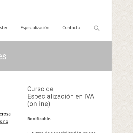
Buscar
ster
Especialización
Contacto
por:
es
Curso de
Especialización en IVA
(online)
derosa.
Bonificable.
os no