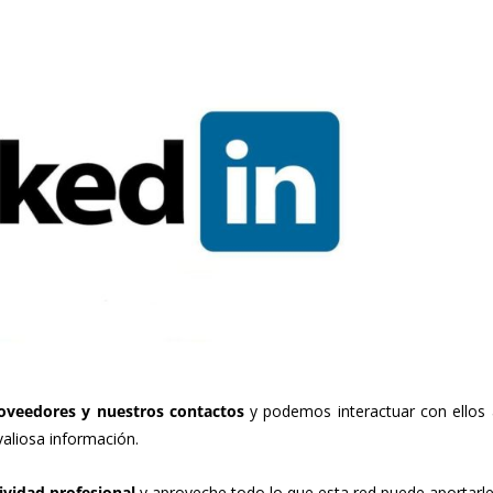
roveedores y nuestros contactos
y podemos interactuar con ellos
aliosa información.
ividad profesional
y aproveche todo lo que esta red puede aportarle