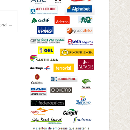
ional
→