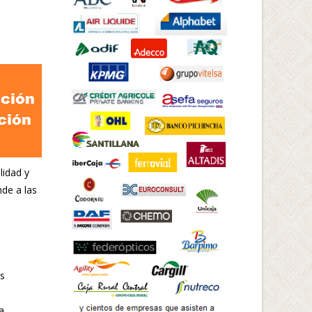
lidad y
nde a las
us
a