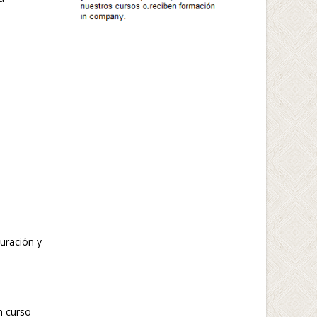
uración y
n curso