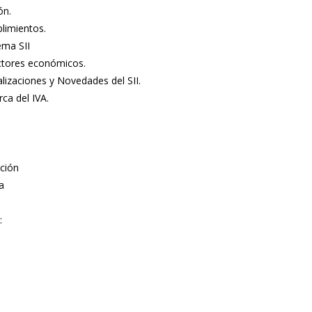
ón.
plimientos.
ema SII
ectores económicos.
lizaciones y Novedades del SII.
ca del IVA.
ución
a
: