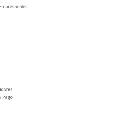
 Empresariales
udores
e Pago