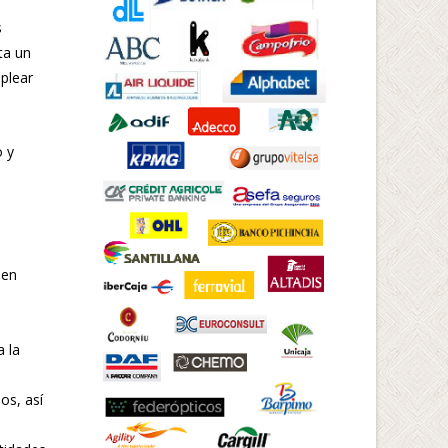
s
ta un
plear
o y
 en
a la
os, así