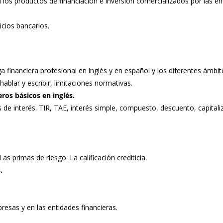
a los productos de financiación e inversión comercializados por las e
icios bancarios.
a financiera profesional en inglés y en español y los diferentes ámbi
hablar y escribir, limitaciones normativas.
ros básicos en inglés.
os de interés. TIR, TAE, interés simple, compuesto, descuento, capitali
Las primas de riesgo. La calificación crediticia.
.
resas y en las entidades financieras.