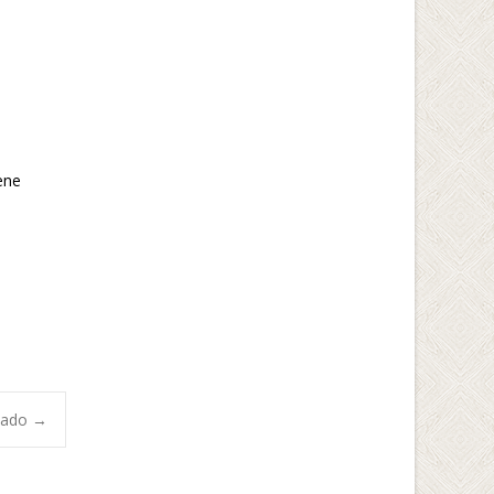
ene
nzado
→