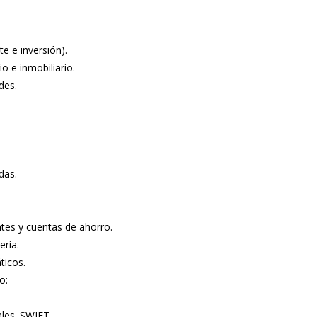
e e inversión).
o e inmobiliario.
des.
das.
ntes y cuentas de ahorro.
ería.
ticos.
o:
ales. SWIFT.