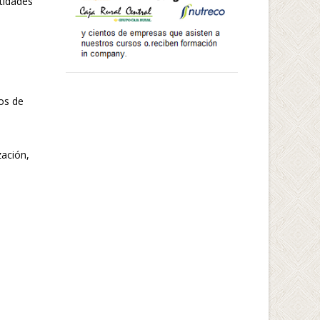
ntidades
tos de
zación,