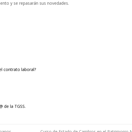
ento y se repasarán sus novedades.
l contrato laboral?
@ de la TGSS.
umanos
Curso de Estado de Cambios en el Patrimonio