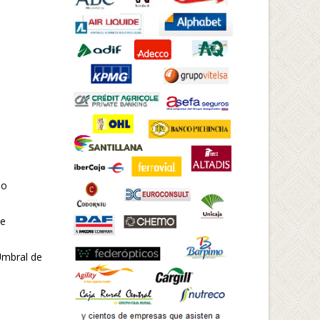
io
de
Umbral de