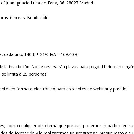
 c/ Juan Ignacio Luca de Tena, 36. 28027 Madrid.
ras. 6 horas. Bonificable.
, cada uno: 140 € + 21% IVA = 169,40 €
de la inscripción. No se reservarán plazas para pago diferido en ningún
 se limita a 25 personas.
te (en formato electrónico para asistentes de webinar y para los
des, como cualquier otro tema que precise, podemos impartirlo en s
des de formación y le realizaremos un programa y presupuesto a su