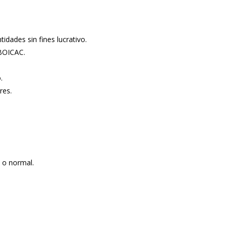
idades sin fines lucrativo.
 BOICAC.
.
res.
 o normal.