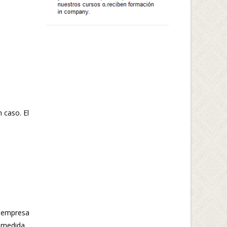
 caso. El
u empresa
 medida.