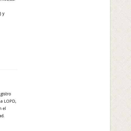
) y
gistro
 la LOPD,
n el
ad
.