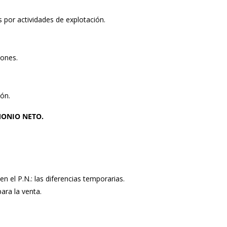
 por actividades de explotación.
iones.
ión.
MONIO NETO.
n el P.N.: las diferencias temporarias.
ara la venta.