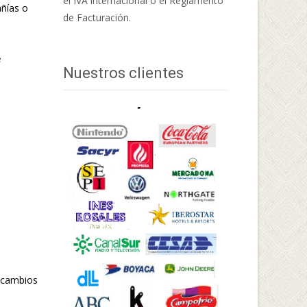
el IVA internacional o el Reglamento
añías o
de Facturación.
e
Nuestros clientes
s cambios