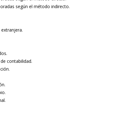
aboradas según el método indirecto.
 extranjera.
dos.
 de contabilidad.
ción.
ón.
io.
al.