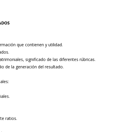
TADOS
.
ormación que contienen y utilidad.
ados.
rimoniales, significado de las diferentes rúbricas.
io de la generación del resultado.
ales:
iales.
te ratios.