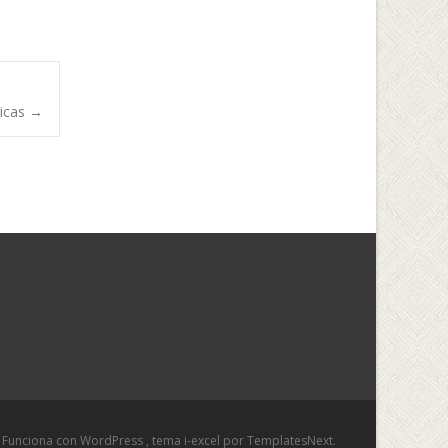
micas
→
Funciona con WordPress
, tema
i-excel
por TemplatesNext.