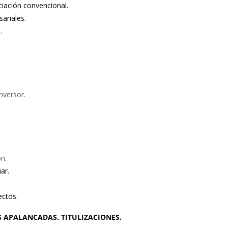
ciación convencional.
sariales.
.
nversor.
ón.
ar.
ectos.
 APALANCADAS. TITULIZACIONES.