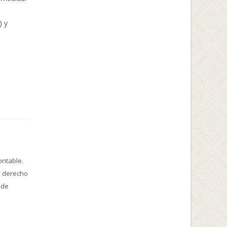
) y
ontable.
e derecho
 de