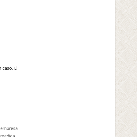
 caso. El
u empresa
 medida.