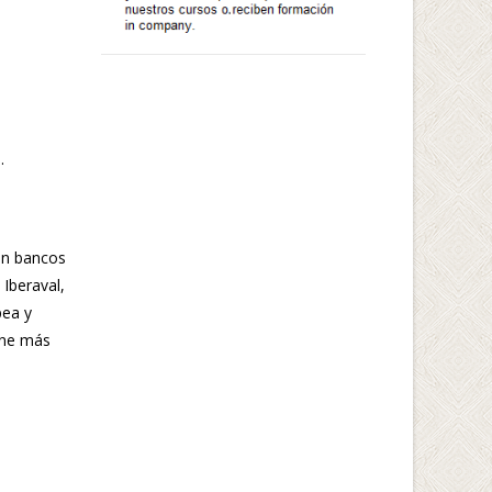
.
 en bancos
Iberaval,
pea y
iene más