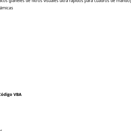
os (paneles de filtros visuales ultra rápidos para cuadros de mando)
námicas
 Código VBA
s.