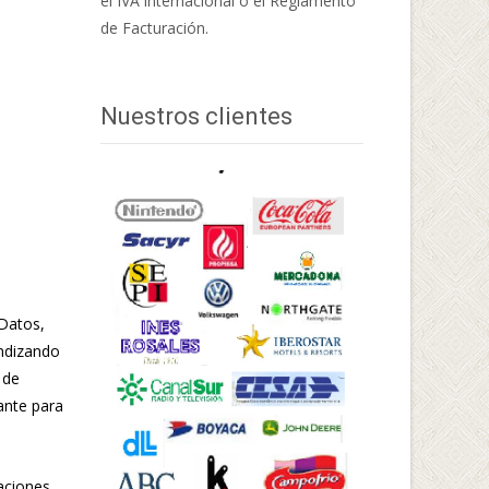
el IVA internacional o el Reglamento
de Facturación.
Nuestros clientes
 Datos,
undizando
 de
ante para
aciones