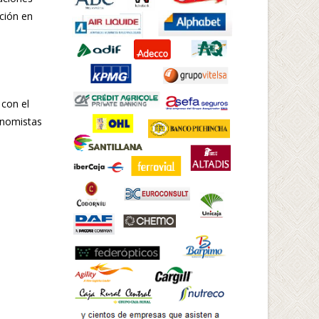
ación en
 con el
onomistas