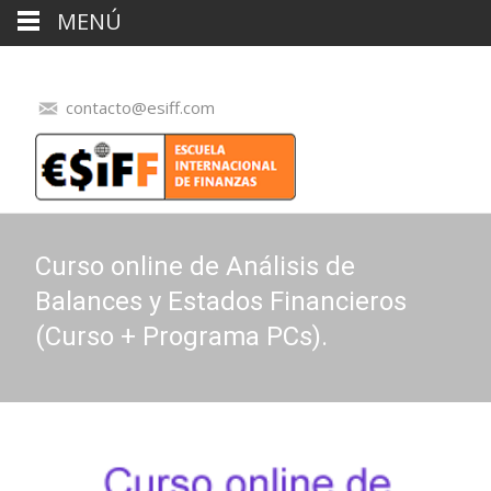
MENÚ
contacto@esiff.com
Curso online de Análisis de
Balances y Estados Financieros
(Curso + Programa PCs).