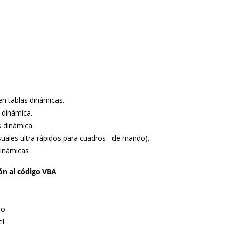
n tablas dinámicas.
 dinámica.
s dinámica.
isuales ultra rápidos para cuadros de mando).
dinámicas
ón al código VBA
ro
el