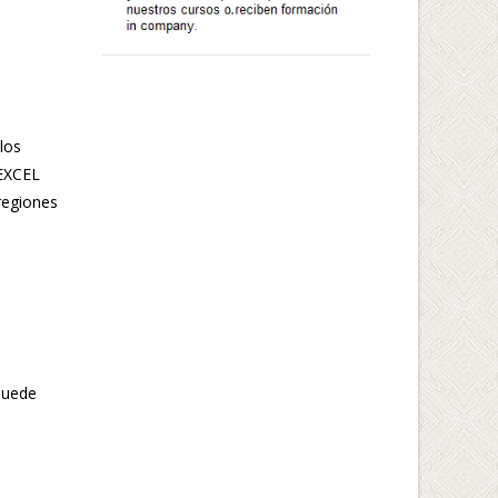
los
EXCEL
regiones
puede