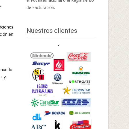
el IVA internacional o el Reglamento
s
de Facturación.
aciones
Nuestros clientes
ación en
l mundo
as y