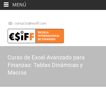
MENÚ
contacto@esiff.com
Curso de Excel Avanzado para
Finanzas: Tablas Dinámicas y
Macros