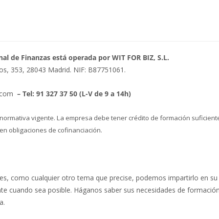
nal de Finanzas está operada por WIT FOR BIZ, S.L.
s, 353, 28043 Madrid. NIF: B87751061.
.com
– Tel: 91 327 37 50 (L-V de 9 a 14h)
a normativa vigente. La empresa debe tener crédito de formación suficient
en obligaciones de cofinanciación.
des, como cualquier otro tema que precise, podemos impartirlo en s
te cuando sea posible. Háganos saber sus necesidades de formación
a.