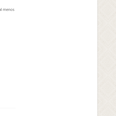
 al menos
a