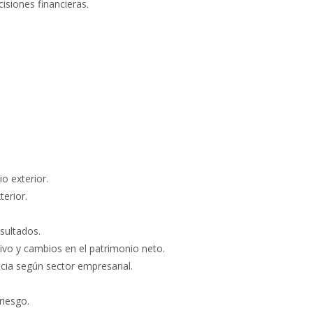
isiones financieras.
o exterior.
erior.
esultados.
tivo y cambios en el patrimonio neto.
ncia según sector empresarial.
riesgo.