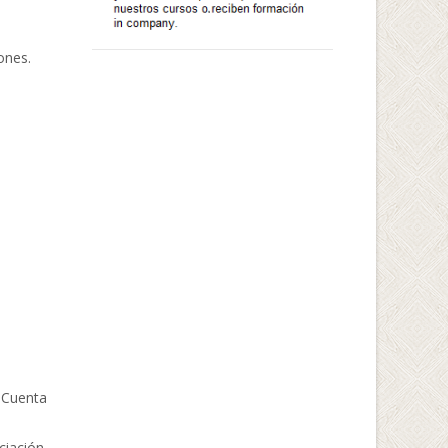
ones.
a Cuenta
ciación