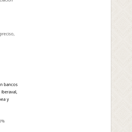
preciso,
 en bancos
Iberaval,
pea y
00%