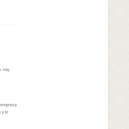
e. Hay
u empresa
 y le