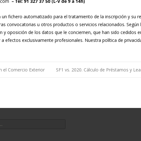
.com
– Tel: 91 327 37 50 (L-V de 9 a 14h)
n fichero automatizado para el tratamiento de la inscripción y su re
uras convocatorias u otros productos o servicios relacionados. Según
ón y oposición de los datos que le conciernen, que han sido cedidos e
 a efectos exclusivamente profesionales. Nuestra
política de privacid
 el Comercio Exterior
SF1 vs. 2020. Cálculo de Préstamos y Le
 entradas
por: