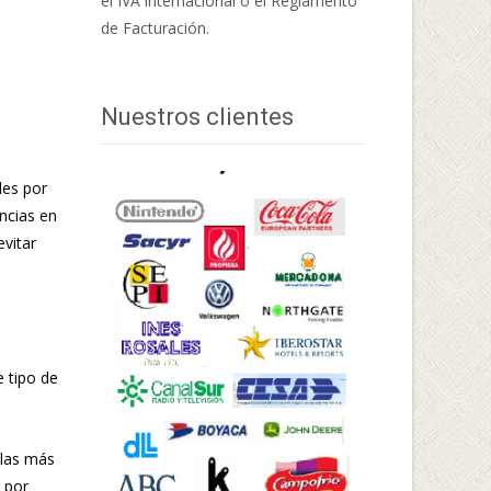
el IVA internacional o el Reglamento
de Facturación.
Nuestros clientes
les por
encias en
vitar
e tipo de
ulas más
s por