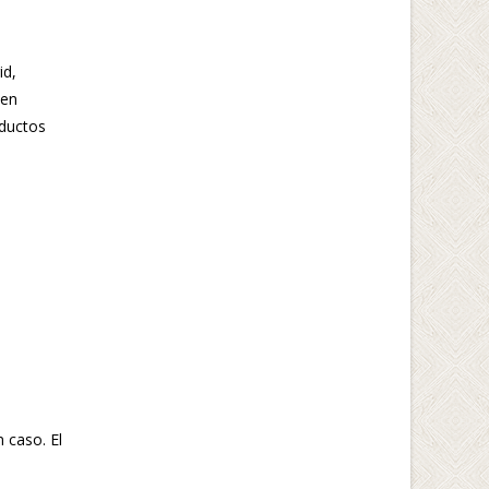
id,
 en
oductos
 caso. El