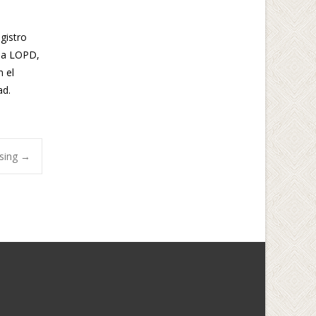
gistro
 la LOPD,
n el
ad
.
asing
→