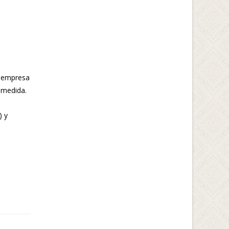
u empresa
 medida.
) y