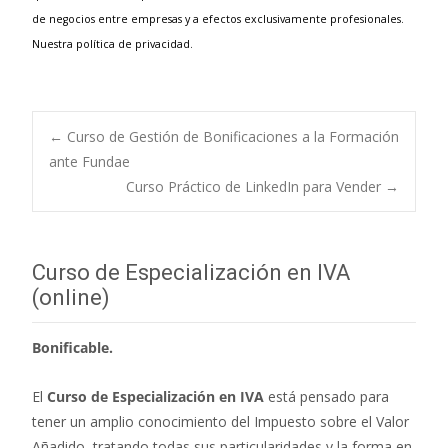
de negocios entre empresas y a efectos exclusivamente profesionales.
Nuestra
política de privacidad
.
←
Curso de Gestión de Bonificaciones a la Formación
ante Fundae
Navegación de
Curso Práctico de LinkedIn para Vender
→
entradas
Curso de Especialización en IVA
(online)
Bonificable.
El
Curso de Especialización en IVA
está pensado para
tener un amplio conocimiento del Impuesto sobre el Valor
Añadido, tratando todas sus particularidades y la forma en