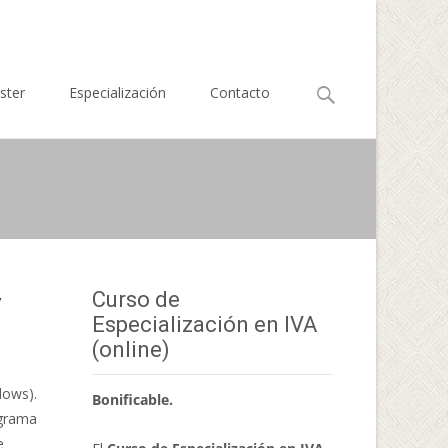
Buscar
ster
Especialización
Contacto
por:
Curso de
y
Especialización en IVA
(online)
dows).
Bonificable.
ograma
e